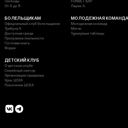
Легенды
FONBET БАР
От А до Я
Лаунж A
БОЛЕЛЬЩИКАМ
МОЛОДЕЖНАЯ КОМАНД
Официальный клуб болельщиков
Молодежная команда
Трибуна А
Матчи
Доступная среда
Турнирные таблицы
Программа лояльности
Гостевая книга
Форум
ДЕТСКИЙ КЛУБ
О детском клубе
Семейный сектор
Организация праздника
Урок ЦСКА
Поколение ЦСКА