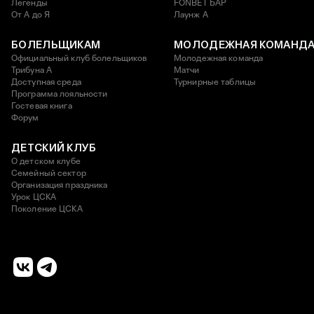
Легенды
FONBET БАР
От А до Я
Лаунж A
БОЛЕЛЬЩИКАМ
МОЛОДЕЖНАЯ КОМАНД
Официальный клуб болельщиков
Молодежная команда
Трибуна А
Матчи
Доступная среда
Турнирные таблицы
Программа лояльности
Гостевая книга
Форум
ДЕТСКИЙ КЛУБ
О детском клубе
Семейный сектор
Организация праздника
Урок ЦСКА
Поколение ЦСКА