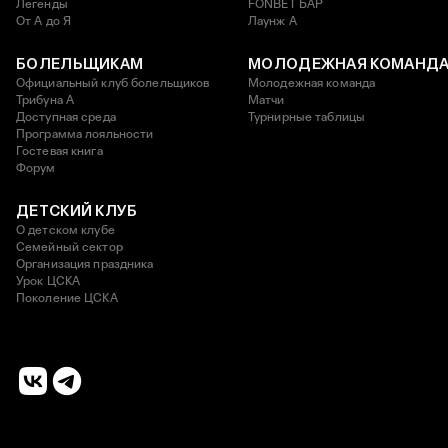
Легенды
FONBET БАР
От А до Я
Лаунж A
БОЛЕЛЬЩИКАМ
МОЛОДЕЖНАЯ КОМАНД
Официальный клуб болельщиков
Молодежная команда
Трибуна А
Матчи
Доступная среда
Турнирные таблицы
Программа лояльности
Гостевая книга
Форум
ДЕТСКИЙ КЛУБ
О детском клубе
Семейный сектор
Организация праздника
Урок ЦСКА
Поколение ЦСКА