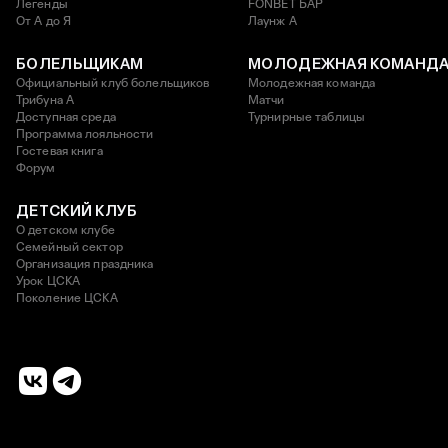
Легенды
FONBET БАР
От А до Я
Лаунж A
БОЛЕЛЬЩИКАМ
МОЛОДЕЖНАЯ КОМАНД
Официальный клуб болельщиков
Молодежная команда
Трибуна А
Матчи
Доступная среда
Турнирные таблицы
Программа лояльности
Гостевая книга
Форум
ДЕТСКИЙ КЛУБ
О детском клубе
Семейный сектор
Организация праздника
Урок ЦСКА
Поколение ЦСКА