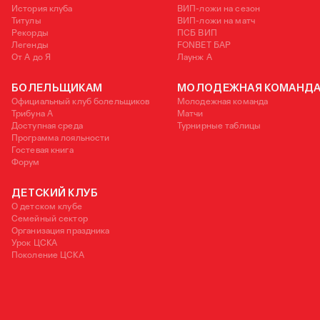
История клуба
ВИП-ложи на сезон
Титулы
ВИП-ложи на матч
Рекорды
ПСБ ВИП
Легенды
FONBET БАР
От А до Я
Лаунж A
БОЛЕЛЬЩИКАМ
МОЛОДЕЖНАЯ КОМАНД
Официальный клуб болельщиков
Молодежная команда
Трибуна А
Матчи
Доступная среда
Турнирные таблицы
Программа лояльности
Гостевая книга
Форум
ДЕТСКИЙ КЛУБ
О детском клубе
Семейный сектор
Организация праздника
Урок ЦСКА
Поколение ЦСКА