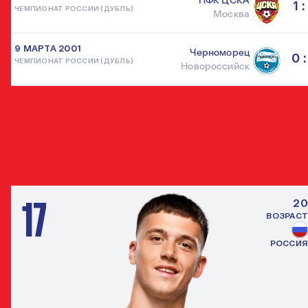
ПФК ЦСКА
1 :
ЧЕМПИОНАТ РОССИИ (ДУБЛЬ)
Москва
9 МАРТА 2001
Черноморец
0 :
ЧЕМПИОНАТ РОССИИ (ДУБЛЬ)
Новороссийск
ДРУГИЕ НАПАДАЮЩИЕ
ВСЕ ИГРО
17
20
ВОЗРАСТ
РОССИЯ