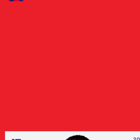
БИОГРАФИЯ
ПОЛНАЯ СТАТИСТИКА
МАТЧИ
БИОГРАФИЯ
Максим начинал заниматься футболом в Тюмени. Свой
путь он продолжил в академии екатеринбургского
«Урала», куда перешёл в 2022 году после впечатляющи
выступлений за команду «ВИЗ-Синара».
ЧИТАТЬ ДАЛЕЕ
ДРУГИЕ НАПАДАЮЩИЕ
ВСЕ ИГРО
20