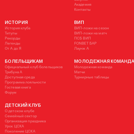
Академия
Контакты
ИСТОРИЯ
ВИП
История клуба
ВИП-ложи на сезон
Титулы
ВИП-ложи на матч
Рекорды
ПСБ ВИП
Легенды
FONBET БАР
От А до Я
Лаунж A
БОЛЕЛЬЩИКАМ
МОЛОДЕЖНАЯ КОМАНД
Официальный клуб болельщиков
Молодежная команда
Трибуна А
Матчи
Доступная среда
Турнирные таблицы
Программа лояльности
Гостевая книга
Форум
ДЕТСКИЙ КЛУБ
О детском клубе
Семейный сектор
Организация праздника
Урок ЦСКА
Поколение ЦСКА