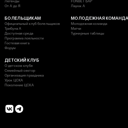
Легенды
FONBET БАР
От А до Я
Лаунж A
БОЛЕЛЬЩИКАМ
МОЛОДЕЖНАЯ КОМАНД
Официальный клуб болельщиков
Молодежная команда
Трибуна А
Матчи
Доступная среда
Турнирные таблицы
Программа лояльности
Гостевая книга
Форум
ДЕТСКИЙ КЛУБ
О детском клубе
Семейный сектор
Организация праздника
Урок ЦСКА
Поколение ЦСКА