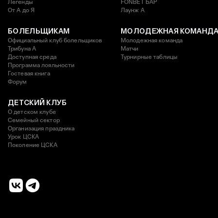
Легенды
FONBET БАР
От А до Я
Лаунж A
БОЛЕЛЬЩИКАМ
МОЛОДЕЖНАЯ КОМАНД
Официальный клуб болельщиков
Молодежная команда
Трибуна А
Матчи
Доступная среда
Турнирные таблицы
Программа лояльности
Гостевая книга
Форум
ДЕТСКИЙ КЛУБ
О детском клубе
Семейный сектор
Организация праздника
Урок ЦСКА
Поколение ЦСКА