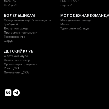
Легенды
FONBET БАР
От А до Я
Лаунж A
БОЛЕЛЬЩИКАМ
МОЛОДЕЖНАЯ КОМАНД
Официальный клуб болельщиков
Молодежная команда
Трибуна А
Матчи
Доступная среда
Турнирные таблицы
Программа лояльности
Гостевая книга
Форум
ДЕТСКИЙ КЛУБ
О детском клубе
Семейный сектор
Организация праздника
Урок ЦСКА
Поколение ЦСКА