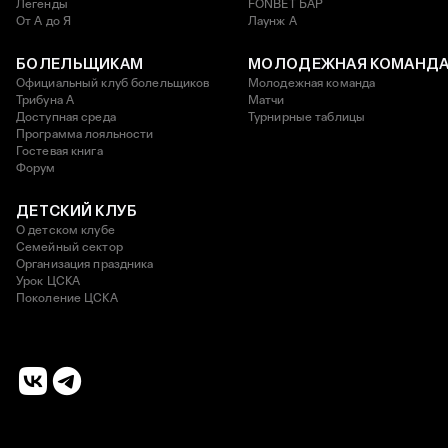
Легенды
FONBET БАР
От А до Я
Лаунж A
БОЛЕЛЬЩИКАМ
МОЛОДЕЖНАЯ КОМАНД
Официальный клуб болельщиков
Молодежная команда
Трибуна А
Матчи
Доступная среда
Турнирные таблицы
Программа лояльности
Гостевая книга
Форум
ДЕТСКИЙ КЛУБ
О детском клубе
Семейный сектор
Организация праздника
Урок ЦСКА
Поколение ЦСКА