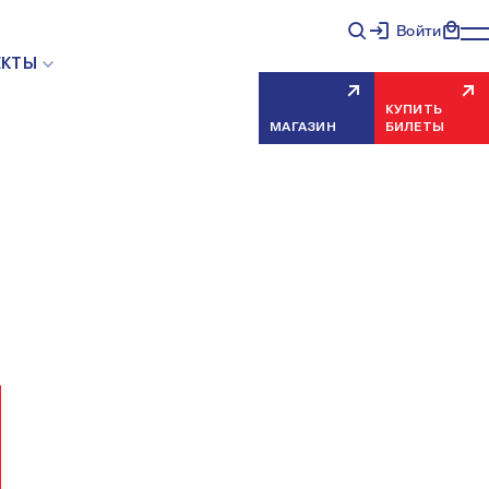
Войти
НЯЯ ОШИБКА СЕРВЕРА
ЕКТЫ
КУПИТЬ
МАГАЗИН
БИЛЕТЫ
еисправность, попробуйте обновить страницу через
риносим извинения за временные неудобства.