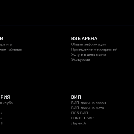
И
ВЭБ АРЕНА
арь игр
Общая информация
ные таблицы
Проведение мероприятий
Услуги в день матча
Экскурсии
ОРИЯ
ВИП
я клуба
ВИП-ложи на сезон
ВИП-ложи на матч
ды
ПСБ ВИП
ды
FONBET БАР
 Я
Лаунж A