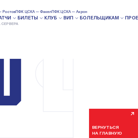
 Ростов
ПФК ЦСКА — Факел
ПФК ЦСКА — Акрон
ВНУТРЕН
АТЧИ
БИЛЕТЫ
КЛУБ
ВИП
БОЛЕЛЬЩИКАМ
ПРО
 СЕРВЕРА
Мы уже устраняем н
некоторое время. П
ВЕРНУТЬСЯ
НА ГЛАВНУЮ