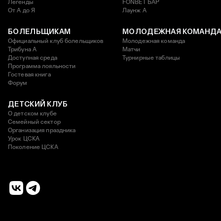
Легенды
FONBET БАР
От А до Я
Лаунж A
БОЛЕЛЬЩИКАМ
МОЛОДЕЖНАЯ КОМАНД
Официальный клуб болельщиков
Молодежная команда
Трибуна А
Матчи
Доступная среда
Турнирные таблицы
Программа лояльности
Гостевая книга
Форум
ДЕТСКИЙ КЛУБ
О детском клубе
Семейный сектор
Организация праздника
Урок ЦСКА
Поколение ЦСКА