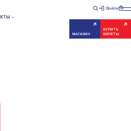
Войти
НЯЯ ОШИБКА СЕРВЕРА
ЕКТЫ
КУПИТЬ
МАГАЗИН
БИЛЕТЫ
еисправность, попробуйте обновить страницу через
риносим извинения за временные неудобства.