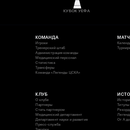
КУБОК УЕФА
КОМАНДА
МАТЧ
Игроки
Календ
Тренерский штаб
Турнир
Администрация команды
Медицинский персонал
Статистика
Трансферы
Команда «Легенды ЦСКА»
КЛУБ
ИСТ
О клубе
Истори
Партнеры
Титулы
Стать партнером
Рекор
Медицинский департамент
Леген
Департамент науки и развития
От А до
Пресс-служба
Закупки