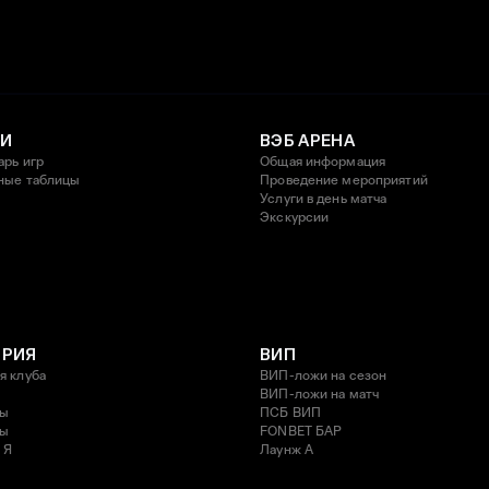
И
ВЭБ АРЕНА
арь игр
Общая информация
ные таблицы
Проведение мероприятий
Услуги в день матча
Экскурсии
ОРИЯ
ВИП
я клуба
ВИП-ложи на сезон
ВИП-ложи на матч
ды
ПСБ ВИП
ды
FONBET БАР
 Я
Лаунж A