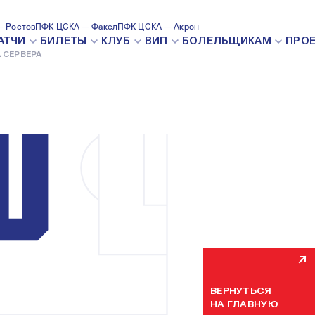
 Ростов
ПФК ЦСКА — Факел
ПФК ЦСКА — Акрон
ВНУТРЕН
АТЧИ
БИЛЕТЫ
КЛУБ
ВИП
БОЛЕЛЬЩИКАМ
ПРО
 СЕРВЕРА
Мы уже устраняем н
некоторое время. П
ВЕРНУТЬСЯ
НА ГЛАВНУЮ