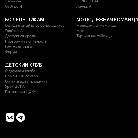
Легенды
FONBET БАР
От А до Я
Лаунж A
БОЛЕЛЬЩИКАМ
МОЛОДЕЖНАЯ КОМАНД
Официальный клуб болельщиков
Молодежная команда
Трибуна А
Матчи
Доступная среда
Турнирные таблицы
Программа лояльности
Гостевая книга
Форум
ДЕТСКИЙ КЛУБ
О детском клубе
Семейный сектор
Организация праздника
Урок ЦСКА
Поколение ЦСКА