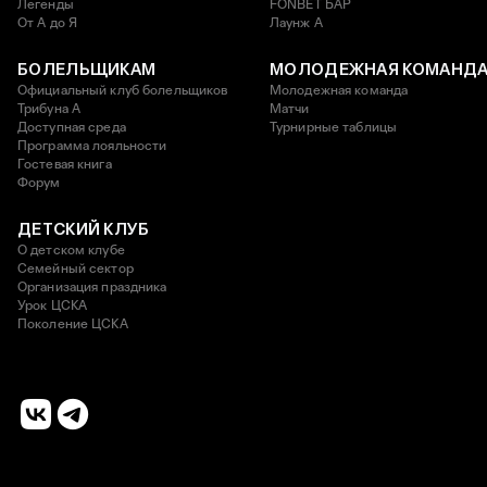
Легенды
FONBET БАР
От А до Я
Лаунж A
БОЛЕЛЬЩИКАМ
МОЛОДЕЖНАЯ КОМАНД
Официальный клуб болельщиков
Молодежная команда
Трибуна А
Матчи
Доступная среда
Турнирные таблицы
Программа лояльности
Гостевая книга
Форум
ДЕТСКИЙ КЛУБ
О детском клубе
Семейный сектор
Организация праздника
Урок ЦСКА
Поколение ЦСКА