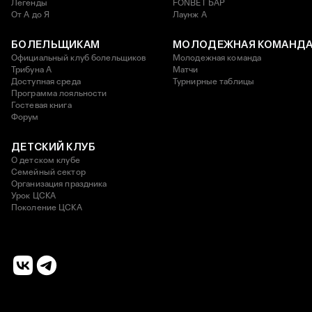
Легенды
FONBET БАР
От А до Я
Лаунж A
БОЛЕЛЬЩИКАМ
МОЛОДЕЖНАЯ КОМАНД
Официальный клуб болельщиков
Молодежная команда
Трибуна А
Матчи
Доступная среда
Турнирные таблицы
Программа лояльности
Гостевая книга
Форум
ДЕТСКИЙ КЛУБ
О детском клубе
Семейный сектор
Организация праздника
Урок ЦСКА
Поколение ЦСКА