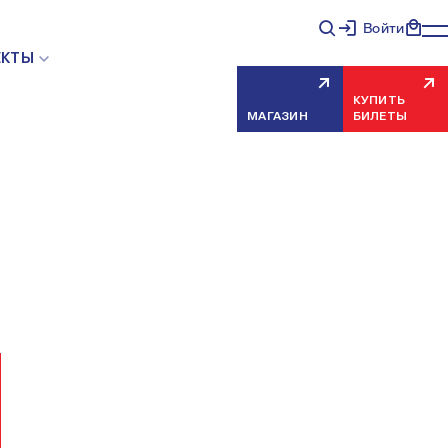
Войти
НЯЯ ОШИБКА СЕРВЕРА
ЕКТЫ
КУПИТЬ
МАГАЗИН
БИЛЕТЫ
еисправность, попробуйте обновить страницу через
риносим извинения за временные неудобства.