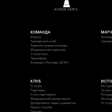
КУБОК УЕФА
КОМАНДА
МАТЧ
Игроки
Календ
Тренерский штаб
Турнир
Администрация команды
Медицинский персонал
Статистика
Трансферы
Команда «Легенды ЦСКА»
КЛУБ
ИСТ
О клубе
Истори
Партнеры
Титулы
Стать партнером
Рекор
Медицинский департамент
Леген
Департамент науки и развития
От А до
Пресс-служба
Закупки