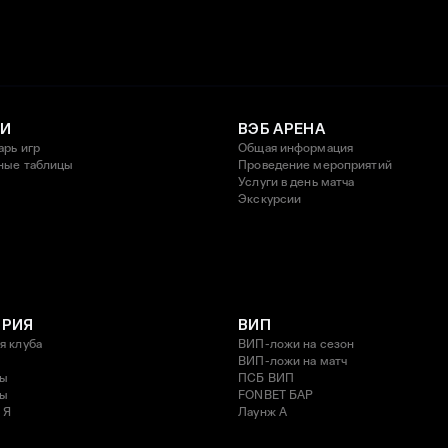
И
ВЭБ АРЕНА
арь игр
Общая информация
ные таблицы
Проведение мероприятий
Услуги в день матча
Экскурсии
ОРИЯ
ВИП
я клуба
ВИП-ложи на сезон
ВИП-ложи на матч
ды
ПСБ ВИП
ды
FONBET БАР
 Я
Лаунж A