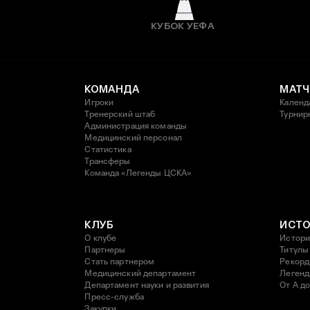
КУБОК УЕФА
КОМАНДА
МАТЧ
Игроки
Календ
Тренерский штаб
Турнир
Администрация команды
Медицинский персонал
Статистика
Трансферы
Команда «Легенды ЦСКА»
КЛУБ
ИСТ
О клубе
Истори
Партнеры
Титулы
Стать партнером
Рекор
Медицинский департамент
Леген
Департамент науки и развития
От А до
Пресс-служба
Закупки