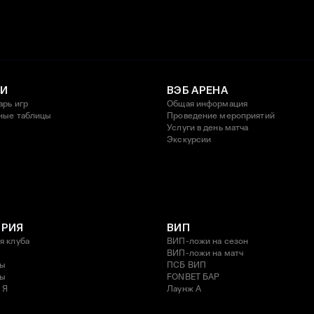
И
ВЭБ АРЕНА
арь игр
Общая информация
ные таблицы
Проведение мероприятий
Услуги в день матча
Экскурсии
ОРИЯ
ВИП
я клуба
ВИП-ложи на сезон
ВИП-ложи на матч
ды
ПСБ ВИП
ды
FONBET БАР
 Я
Лаунж A