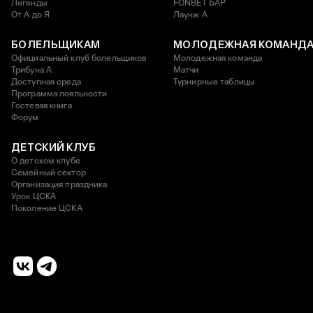
Легенды
FONBET БАР
От А до Я
Лаунж A
БОЛЕЛЬЩИКАМ
МОЛОДЕЖНАЯ КОМАНД
Официальный клуб болельщиков
Молодежная команда
Трибуна А
Матчи
Доступная среда
Турнирные таблицы
Программа лояльности
Гостевая книга
Форум
ДЕТСКИЙ КЛУБ
О детском клубе
Семейный сектор
Организация праздника
Урок ЦСКА
Поколение ЦСКА