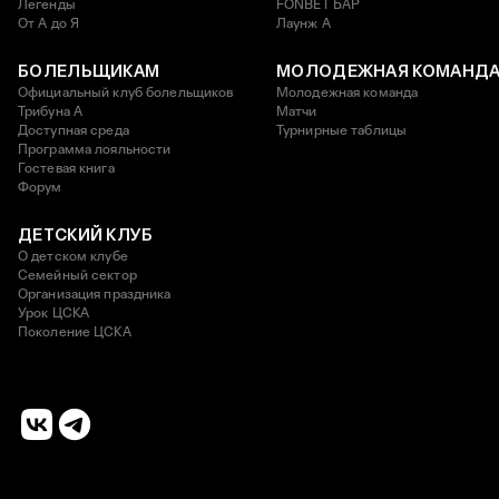
Легенды
FONBET БАР
От А до Я
Лаунж A
БОЛЕЛЬЩИКАМ
МОЛОДЕЖНАЯ КОМАНД
Официальный клуб болельщиков
Молодежная команда
Трибуна А
Матчи
Доступная среда
Турнирные таблицы
Программа лояльности
Гостевая книга
Форум
ДЕТСКИЙ КЛУБ
О детском клубе
Семейный сектор
Организация праздника
Урок ЦСКА
Поколение ЦСКА