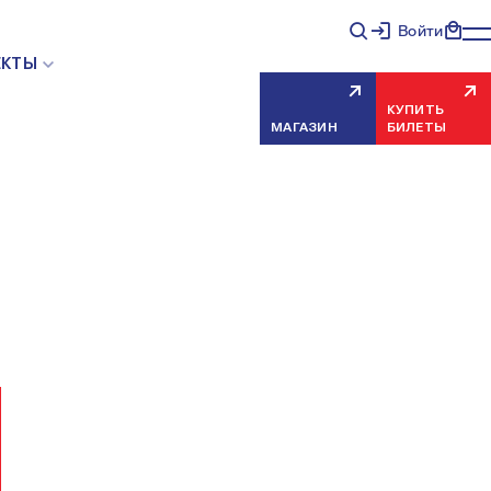
Войти
НЯЯ ОШИБКА СЕРВЕРА
ЕКТЫ
КУПИТЬ
МАГАЗИН
БИЛЕТЫ
еисправность, попробуйте обновить страницу через
риносим извинения за временные неудобства.