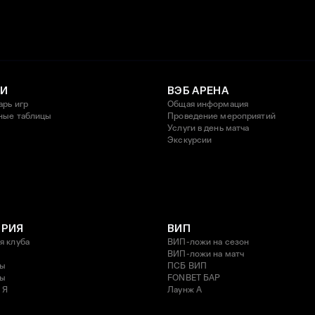
И
ВЭБ АРЕНА
арь игр
Общая информация
ные таблицы
Проведение мероприятий
Услуги в день матча
Экскурсии
ОРИЯ
ВИП
я клуба
ВИП-ложи на сезон
ВИП-ложи на матч
ды
ПСБ ВИП
ды
FONBET БАР
 Я
Лаунж A