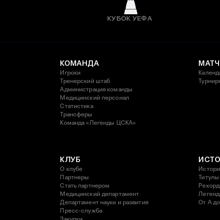
КУБОК УЕФА
КОМАНДА
МАТЧ
Игроки
Календ
Тренерский штаб
Турнир
Администрация команды
Медицинский персонал
Статистика
Трансферы
Команда «Легенды ЦСКА»
КЛУБ
ИСТ
О клубе
Истори
Партнеры
Титулы
Стать партнером
Рекор
Медицинский департамент
Леген
Департамент науки и развития
От А до
Пресс-служба
Закупки