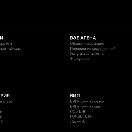
И
ВЭБ АРЕНА
арь игр
Общая информация
ные таблицы
Проведение мероприятий
Услуги в день матча
Экскурсии
ОРИЯ
ВИП
я клуба
ВИП-ложи на сезон
ВИП-ложи на матч
ды
ПСБ ВИП
ды
FONBET БАР
 Я
Лаунж A