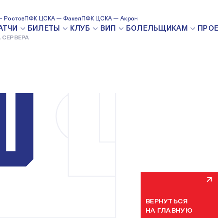
 Ростов
ПФК ЦСКА — Факел
ПФК ЦСКА — Акрон
ВНУТРЕН
АТЧИ
БИЛЕТЫ
КЛУБ
ВИП
БОЛЕЛЬЩИКАМ
ПРО
 СЕРВЕРА
Мы уже устраняем н
некоторое время. П
ВЕРНУТЬСЯ
НА ГЛАВНУЮ