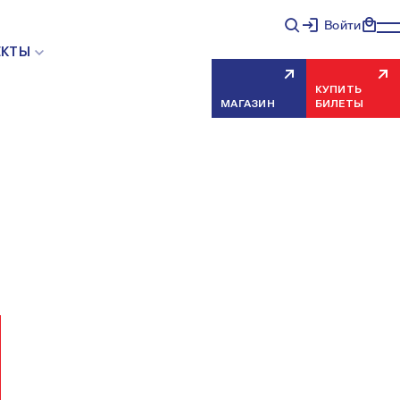
Войти
НЯЯ ОШИБКА СЕРВЕРА
ЕКТЫ
КУПИТЬ
МАГАЗИН
БИЛЕТЫ
еисправность, попробуйте обновить страницу через
риносим извинения за временные неудобства.