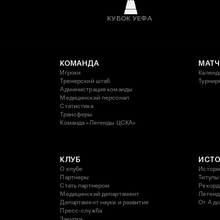
КУБОК УЕФА
КОМАНДА
МАТЧ
Игроки
Календ
Тренерский штаб
Турнир
Администрация команды
Медицинский персонал
Статистика
Трансферы
Команда «Легенды ЦСКА»
КЛУБ
ИСТ
О клубе
Истори
Партнеры
Титулы
Стать партнером
Рекор
Медицинский департамент
Леген
Департамент науки и развития
От А до
Пресс-служба
Закупки