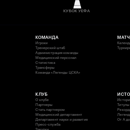
КУБОК УЕФА
КОМАНДА
МАТЧ
Игроки
Календ
Тренерский штаб
Турнир
Администрация команды
Медицинский персонал
Статистика
Трансферы
Команда «Легенды ЦСКА»
КЛУБ
ИСТ
О клубе
Истори
Партнеры
Титулы
Стать партнером
Рекор
Медицинский департамент
Леген
Департамент науки и развития
От А до
Пресс-служба
Закупки