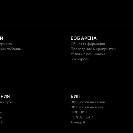
И
ВЭБ АРЕНА
арь игр
Общая информация
ные таблицы
Проведение мероприятий
Услуги в день матча
Экскурсии
ОРИЯ
ВИП
я клуба
ВИП-ложи на сезон
ВИП-ложи на матч
ды
ПСБ ВИП
ды
FONBET БАР
 Я
Лаунж A