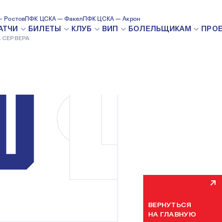
 Ростов
ПФК ЦСКА — Факел
ПФК ЦСКА — Акрон
ВНУТРЕН
АТЧИ
БИЛЕТЫ
КЛУБ
ВИП
БОЛЕЛЬЩИКАМ
ПРО
 СЕРВЕРА
Мы уже устраняем н
некоторое время. П
ВЕРНУТЬСЯ
НА ГЛАВНУЮ