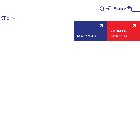
Войти
НЯЯ ОШИБКА СЕРВЕРА
ЕКТЫ
КУПИТЬ
МАГАЗИН
БИЛЕТЫ
еисправность, попробуйте обновить страницу через
риносим извинения за временные неудобства.