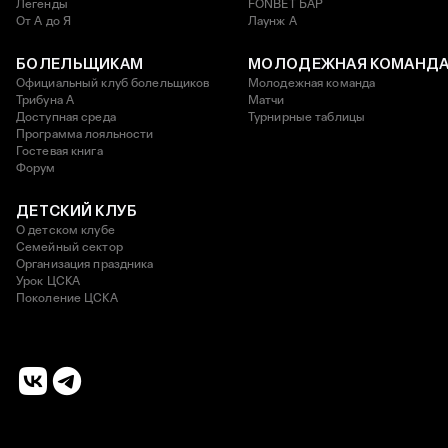
Легенды
FONBET БАР
От А до Я
Лаунж A
БОЛЕЛЬЩИКАМ
МОЛОДЕЖНАЯ КОМАНД
Официальный клуб болельщиков
Молодежная команда
Трибуна А
Матчи
Доступная среда
Турнирные таблицы
Программа лояльности
Гостевая книга
Форум
ДЕТСКИЙ КЛУБ
О детском клубе
Семейный сектор
Организация праздника
Урок ЦСКА
Поколение ЦСКА