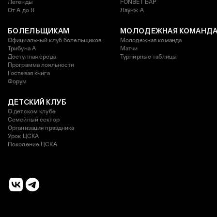
Легенды
FONBET БАР
От А до Я
Лаунж A
БОЛЕЛЬЩИКАМ
МОЛОДЕЖНАЯ КОМАНД
Официальный клуб болельщиков
Молодежная команда
Трибуна А
Матчи
Доступная среда
Турнирные таблицы
Программа лояльности
Гостевая книга
Форум
ДЕТСКИЙ КЛУБ
О детском клубе
Семейный сектор
Организация праздника
Урок ЦСКА
Поколение ЦСКА