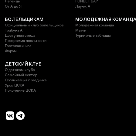
Легенды
FONBET БАР
От А до Я
Лаунж A
БОЛЕЛЬЩИКАМ
МОЛОДЕЖНАЯ КОМАНД
Официальный клуб болельщиков
Молодежная команда
Трибуна А
Матчи
Доступная среда
Турнирные таблицы
Программа лояльности
Гостевая книга
Форум
ДЕТСКИЙ КЛУБ
О детском клубе
Семейный сектор
Организация праздника
Урок ЦСКА
Поколение ЦСКА