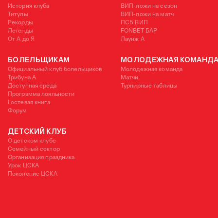
История клуба
ВИП-ложи на сезон
Титулы
ВИП-ложи на матч
Рекорды
ПСБ ВИП
Легенды
FONBET БАР
От А до Я
Лаунж A
БОЛЕЛЬЩИКАМ
МОЛОДЕЖНАЯ КОМАНД
Официальный клуб болельщиков
Молодежная команда
Трибуна А
Матчи
Доступная среда
Турнирные таблицы
Программа лояльности
Гостевая книга
Форум
ДЕТСКИЙ КЛУБ
О детском клубе
Семейный сектор
Организация праздника
Урок ЦСКА
Поколение ЦСКА