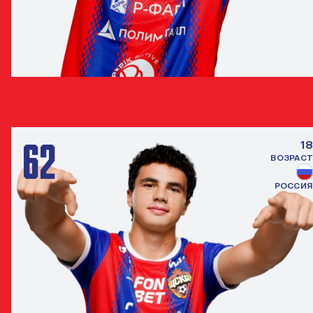
АРТЁМ ШУМАНСКИЙ
НАПАДАЮЩИЙ
62
18
ВОЗРАСТ
РОССИЯ