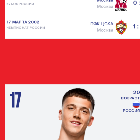
Москва
0 :
КУБОК РОССИИ
Москва
17 МАРТА 2002
ПФК ЦСКА
1 :
ЧЕМПИОНАТ РОССИИ
Москва
ДРУГИЕ НАПАДАЮЩИЕ
ВСЕ ИГРО
17
20
ВОЗРАСТ
РОССИЯ