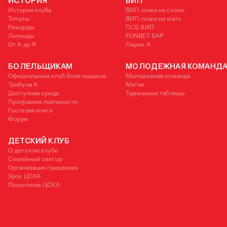
ИСТОРИЯ
ВИП
История клуба
ВИП-ложи на сезон
Титулы
ВИП-ложи на матч
Рекорды
ПСБ ВИП
Легенды
FONBET БАР
От А до Я
Лаунж A
БОЛЕЛЬЩИКАМ
МОЛОДЕЖНАЯ КОМАНД
Официальный клуб болельщиков
Молодежная команда
Трибуна А
Матчи
Доступная среда
Турнирные таблицы
Программа лояльности
Гостевая книга
Форум
ДЕТСКИЙ КЛУБ
О детском клубе
Семейный сектор
Организация праздника
Урок ЦСКА
Поколение ЦСКА