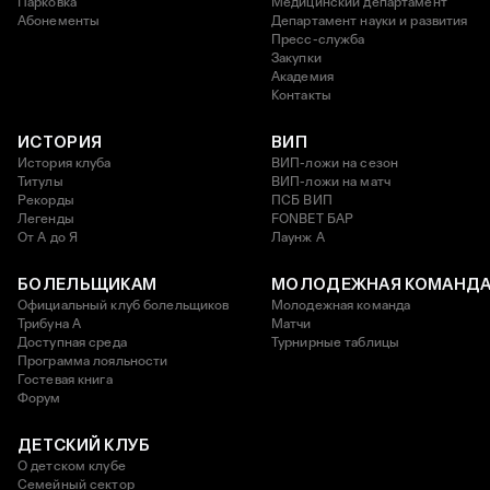
Парковка
Медицинский департамент
Абонементы
Департамент науки и развития
Пресс-служба
Закупки
Академия
Контакты
ИСТОРИЯ
ВИП
История клуба
ВИП-ложи на сезон
Титулы
ВИП-ложи на матч
Рекорды
ПСБ ВИП
Легенды
FONBET БАР
От А до Я
Лаунж A
БОЛЕЛЬЩИКАМ
МОЛОДЕЖНАЯ КОМАНД
Официальный клуб болельщиков
Молодежная команда
Трибуна А
Матчи
Доступная среда
Турнирные таблицы
Программа лояльности
Гостевая книга
Форум
ДЕТСКИЙ КЛУБ
О детском клубе
Семейный сектор