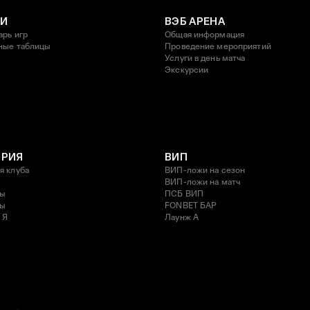
И
ВЭБ АРЕНА
арь игр
Общая информация
ные таблицы
Проведение мероприятий
Услуги в день матча
Экскурсии
ОРИЯ
ВИП
я клуба
ВИП-ложи на сезон
ВИП-ложи на матч
ды
ПСБ ВИП
ды
FONBET БАР
 Я
Лаунж A