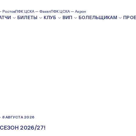
ЕССА
ФОТОГАЛЕРЕЯ
СЮЖЕТЫ
ПОК
 Ростов
ПФК ЦСКА — Факел
ПФК ЦСКА — Акрон
АТЧИ
БИЛЕТЫ
КЛУБ
ВИП
БОЛЕЛЬЩИКАМ
ПРО
—
8 АВГУСТА 2026
СЕЗОН 2026/27!