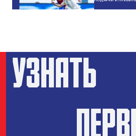
Просмотр футбола с бровки поля
УЗНАТЬ
ПЕР
Мяч с автографами футболистов