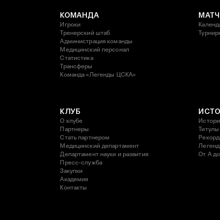
КОМАНДА
МАТЧ
Игроки
Календ
Тренерский штаб
Турнир
Администрация команды
Медицинский персонал
Статистика
Трансферы
Команда «Легенды ЦСКА»
КЛУБ
ИСТ
О клубе
Истори
Партнеры
Титулы
Стать партнером
Рекор
Медицинский департамент
Леген
Департамент науки и развития
От А до
Пресс-служба
Закупки
Академия
Контакты