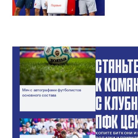
Просмотр футбола с бровки поля
СТАНЬТ
К КОМА
Мяч с автографами футболистов
С КЛУБ
основного состава
ПФК ЦС
КОПИТЕ БИТКОНИ И 
ПОДАРКИ И ПРИВИЛ