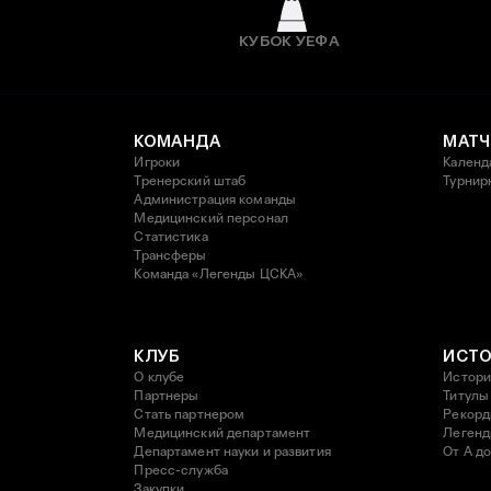
КУБОК УЕФА
КОМАНДА
МАТЧ
Игроки
Календ
Тренерский штаб
Турнир
Администрация команды
Медицинский персонал
Статистика
Трансферы
Команда «Легенды ЦСКА»
КЛУБ
ИСТ
О клубе
Истори
Партнеры
Титулы
Стать партнером
Рекор
Медицинский департамент
Леген
Департамент науки и развития
От А до
Пресс-служба
Закупки