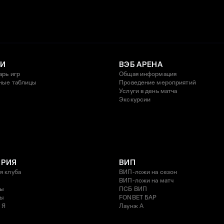
И
ВЭБ АРЕНА
арь игр
Общая информация
ные таблицы
Проведение мероприятий
Услуги в день матча
Экскурсии
ОРИЯ
ВИП
я клуба
ВИП-ложи на сезон
ВИП-ложи на матч
ды
ПСБ ВИП
ды
FONBET БАР
 Я
Лаунж A