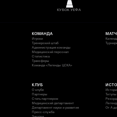
КУБОК УЕФА
КОМАНДА
МАТЧ
Игроки
Календ
Тренерский штаб
Турнир
Администрация команды
Медицинский персонал
Статистика
Трансферы
Команда «Легенды ЦСКА»
КЛУБ
ИСТ
О клубе
Истори
Партнеры
Титулы
Стать партнером
Рекор
Медицинский департамент
Леген
Департамент науки и развития
От А до
Пресс-служба
Закупки