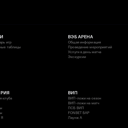
И
ВЭБ АРЕНА
арь игр
Общая информация
ные таблицы
Проведение мероприятий
Услуги в день матча
Экскурсии
ОРИЯ
ВИП
я клуба
ВИП-ложи на сезон
ВИП-ложи на матч
ды
ПСБ ВИП
ды
FONBET БАР
 Я
Лаунж A