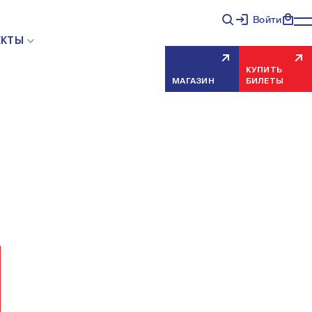
Войти
НЯЯ ОШИБКА СЕРВЕРА
ЕКТЫ
КУПИТЬ
МАГАЗИН
БИЛЕТЫ
еисправность, попробуйте обновить страницу через
риносим извинения за временные неудобства.