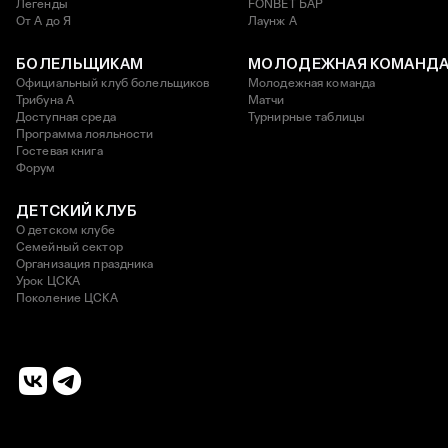
Легенды
FONBET БАР
От А до Я
Лаунж A
БОЛЕЛЬЩИКАМ
МОЛОДЕЖНАЯ КОМАНД
Официальный клуб болельщиков
Молодежная команда
Трибуна А
Матчи
Доступная среда
Турнирные таблицы
Программа лояльности
Гостевая книга
Форум
ДЕТСКИЙ КЛУБ
О детском клубе
Семейный сектор
Организация праздника
Урок ЦСКА
Поколение ЦСКА