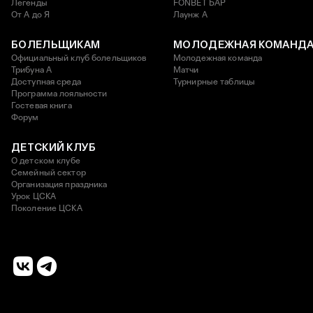
Легенды
FONBET БАР
От А до Я
Лаунж A
БОЛЕЛЬЩИКАМ
МОЛОДЕЖНАЯ КОМАНД
Официальный клуб болельщиков
Молодежная команда
Трибуна А
Матчи
Доступная среда
Турнирные таблицы
Программа лояльности
Гостевая книга
Форум
ДЕТСКИЙ КЛУБ
О детском клубе
Семейный сектор
Организация праздника
Урок ЦСКА
Поколение ЦСКА