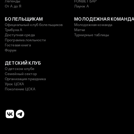
Легенды
FONBET БАР
От А до Я
Лаунж A
БОЛЕЛЬЩИКАМ
МОЛОДЕЖНАЯ КОМАНД
Официальный клуб болельщиков
Молодежная команда
Трибуна А
Матчи
Доступная среда
Турнирные таблицы
Программа лояльности
Гостевая книга
Форум
ДЕТСКИЙ КЛУБ
О детском клубе
Семейный сектор
Организация праздника
Урок ЦСКА
Поколение ЦСКА