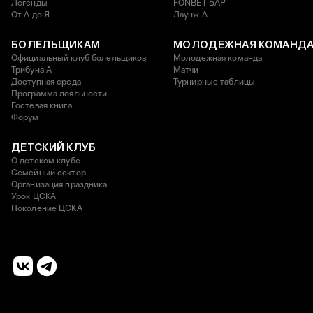
Легенды
FONBET БАР
От А до Я
Лаунж A
БОЛЕЛЬЩИКАМ
МОЛОДЕЖНАЯ КОМАНД
Официальный клуб болельщиков
Молодежная команда
Трибуна А
Матчи
Доступная среда
Турнирные таблицы
Программа лояльности
Гостевая книга
Форум
ДЕТСКИЙ КЛУБ
О детском клубе
Семейный сектор
Организация праздника
Урок ЦСКА
Поколение ЦСКА