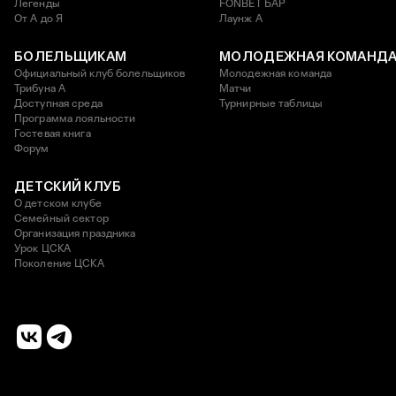
Легенды
FONBET БАР
От А до Я
Лаунж A
БОЛЕЛЬЩИКАМ
МОЛОДЕЖНАЯ КОМАНД
Официальный клуб болельщиков
Молодежная команда
Трибуна А
Матчи
Доступная среда
Турнирные таблицы
Программа лояльности
Гостевая книга
Форум
ДЕТСКИЙ КЛУБ
О детском клубе
Семейный сектор
Организация праздника
Урок ЦСКА
Поколение ЦСКА