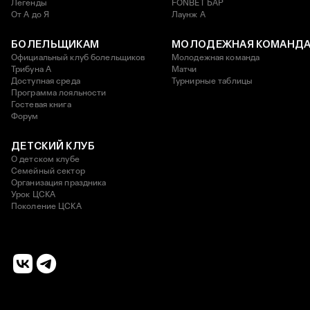
Легенды
FONBET БАР
От А до Я
Лаунж A
БОЛЕЛЬЩИКАМ
МОЛОДЕЖНАЯ КОМАНД
Официальный клуб болельщиков
Молодежная команда
Трибуна А
Матчи
Доступная среда
Турнирные таблицы
Программа лояльности
Гостевая книга
Форум
ДЕТСКИЙ КЛУБ
О детском клубе
Семейный сектор
Организация праздника
Урок ЦСКА
Поколение ЦСКА