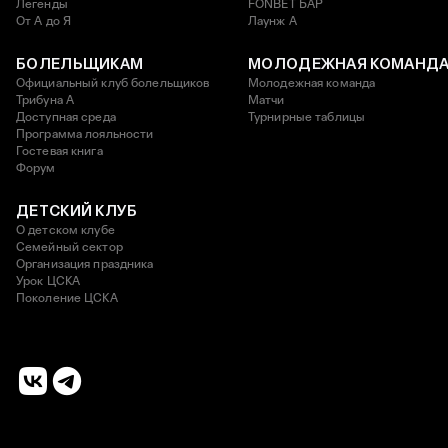
Легенды
FONBET БАР
От А до Я
Лаунж A
БОЛЕЛЬЩИКАМ
МОЛОДЕЖНАЯ КОМАНД
Официальный клуб болельщиков
Молодежная команда
Трибуна А
Матчи
Доступная среда
Турнирные таблицы
Программа лояльности
Гостевая книга
Форум
ДЕТСКИЙ КЛУБ
О детском клубе
Семейный сектор
Организация праздника
Урок ЦСКА
Поколение ЦСКА