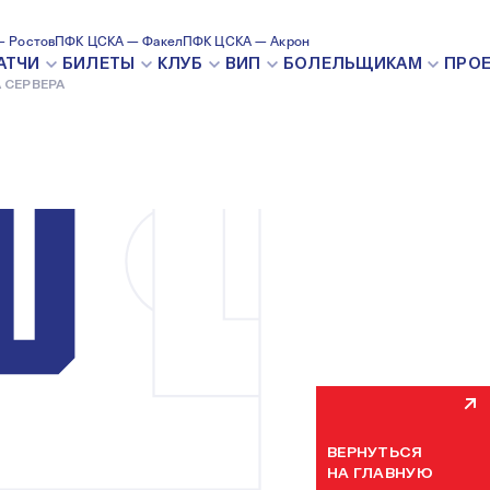
 Ростов
ПФК ЦСКА — Факел
ПФК ЦСКА — Акрон
ВНУТРЕН
АТЧИ
БИЛЕТЫ
КЛУБ
ВИП
БОЛЕЛЬЩИКАМ
ПРО
 СЕРВЕРА
Мы уже устраняем н
некоторое время. П
ВЕРНУТЬСЯ
НА ГЛАВНУЮ