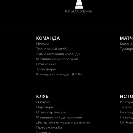
КУБОК УЕФА
КОМАНДА
МАТЧ
Игроки
Календ
Тренерский штаб
Турнир
Администрация команды
Медицинский персонал
Статистика
Трансферы
Команда «Легенды ЦСКА»
КЛУБ
ИСТ
О клубе
Истори
Партнеры
Титулы
Стать партнером
Рекор
Медицинский департамент
Леген
Департамент науки и развития
От А до
Пресс-служба
Закупки