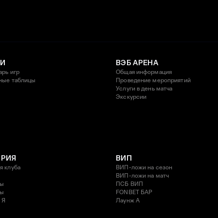
И
ВЭБ АРЕНА
арь игр
Общая информация
ные таблицы
Проведение мероприятий
Услуги в день матча
Экскурсии
ОРИЯ
ВИП
я клуба
ВИП-ложи на сезон
ВИП-ложи на матч
ды
ПСБ ВИП
ды
FONBET БАР
 Я
Лаунж A