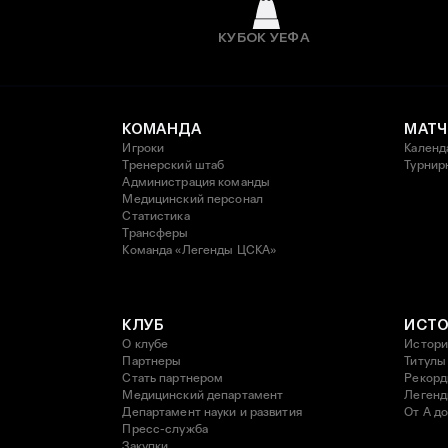
КУБОК УЕФА
КОМАНДА
МАТЧ
Игроки
Календ
Тренерский штаб
Турнир
Администрация команды
Медицинский персонал
Статистика
Трансферы
Команда «Легенды ЦСКА»
КЛУБ
ИСТ
О клубе
Истори
Партнеры
Титулы
Стать партнером
Рекор
Медицинский департамент
Леген
Департамент науки и развития
От А до
Пресс-служба
Закупки