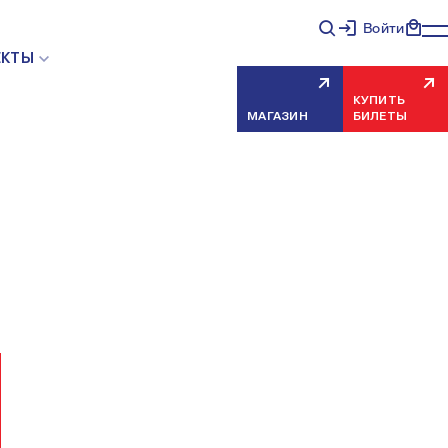
Войти
НЯЯ ОШИБКА СЕРВЕРА
ЕКТЫ
КУПИТЬ
МАГАЗИН
БИЛЕТЫ
еисправность, попробуйте обновить страницу через
риносим извинения за временные неудобства.