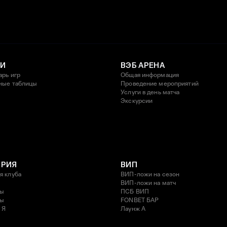
И
ВЭБ АРЕНА
арь игр
Общая информация
ные таблицы
Проведение мероприятий
Услуги в день матча
Экскурсии
ОРИЯ
ВИП
я клуба
ВИП-ложи на сезон
ВИП-ложи на матч
ды
ПСБ ВИП
ды
FONBET БАР
 Я
Лаунж A