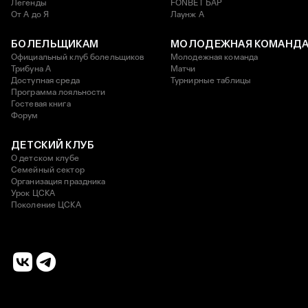
Легенды
FONBET БАР
От А до Я
Лаунж A
БОЛЕЛЬЩИКАМ
МОЛОДЕЖНАЯ КОМАНД
Официальный клуб болельщиков
Молодежная команда
Трибуна А
Матчи
Доступная среда
Турнирные таблицы
Программа лояльности
Гостевая книга
Форум
ДЕТСКИЙ КЛУБ
О детском клубе
Семейный сектор
Организация праздника
Урок ЦСКА
Поколение ЦСКА