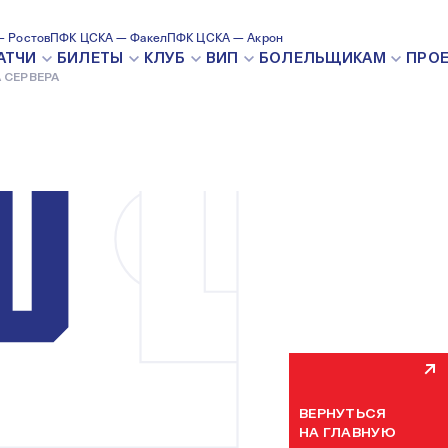
 Ростов
ПФК ЦСКА — Факел
ПФК ЦСКА — Акрон
ВНУТРЕН
АТЧИ
БИЛЕТЫ
КЛУБ
ВИП
БОЛЕЛЬЩИКАМ
ПРО
 СЕРВЕРА
Мы уже устраняем н
некоторое время. П
ВЕРНУТЬСЯ
НА ГЛАВНУЮ