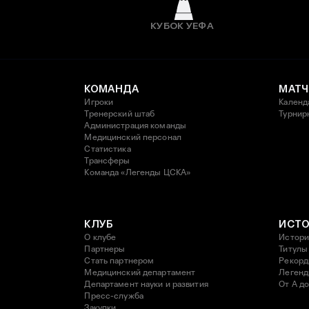
КУБОК УЕФА
КОМАНДА
МАТЧ
Игроки
Календ
Тренерский штаб
Турнир
Администрация команды
Медицинский персонал
Статистика
Трансферы
Команда «Легенды ЦСКА»
КЛУБ
ИСТ
О клубе
Истори
Партнеры
Титулы
Стать партнером
Рекор
Медицинский департамент
Леген
Департамент науки и развития
От А до
Пресс-служба
Закупки