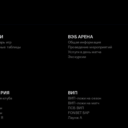
И
ВЭБ АРЕНА
арь игр
Общая информация
ные таблицы
Проведение мероприятий
Услуги в день матча
Экскурсии
ОРИЯ
ВИП
я клуба
ВИП-ложи на сезон
ВИП-ложи на матч
ды
ПСБ ВИП
ды
FONBET БАР
 Я
Лаунж A