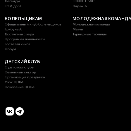
Легенды
FONBET БАР
От А до Я
Лаунж A
БОЛЕЛЬЩИКАМ
МОЛОДЕЖНАЯ КОМАНД
Официальный клуб болельщиков
Молодежная команда
Трибуна А
Матчи
Доступная среда
Турнирные таблицы
Программа лояльности
Гостевая книга
Форум
ДЕТСКИЙ КЛУБ
О детском клубе
Семейный сектор
Организация праздника
Урок ЦСКА
Поколение ЦСКА