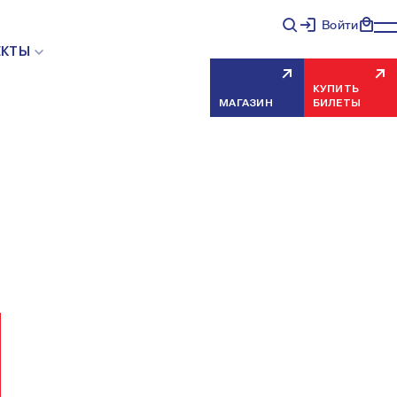
Войти
НЯЯ ОШИБКА СЕРВЕРА
ЕКТЫ
КУПИТЬ
МАГАЗИН
БИЛЕТЫ
еисправность, попробуйте обновить страницу через
риносим извинения за временные неудобства.