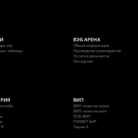
И
ВЭБ АРЕНА
арь игр
Общая информация
ные таблицы
Проведение мероприятий
Услуги в день матча
Экскурсии
ОРИЯ
ВИП
я клуба
ВИП-ложи на сезон
ВИП-ложи на матч
ды
ПСБ ВИП
ды
FONBET БАР
 Я
Лаунж A