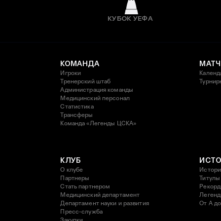
КУБОК УЕФА
КОМАНДА
МАТЧ
Игроки
Календ
Тренерский штаб
Турнир
Администрация команды
Медицинский персонал
Статистика
Трансферы
Команда «Легенды ЦСКА»
КЛУБ
ИСТ
О клубе
Истори
Партнеры
Титулы
Стать партнером
Рекор
Медицинский департамент
Леген
Департамент науки и развития
От А до
Пресс-служба
Закупки