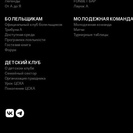
Легенды
FONBET БАР
От А до Я
Лаунж A
БОЛЕЛЬЩИКАМ
МОЛОДЕЖНАЯ КОМАНД
Официальный клуб болельщиков
Молодежная команда
Трибуна А
Матчи
Доступная среда
Турнирные таблицы
Программа лояльности
Гостевая книга
Форум
ДЕТСКИЙ КЛУБ
О детском клубе
Семейный сектор
Организация праздника
Урок ЦСКА
Поколение ЦСКА