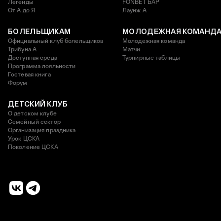
Легенды
FONBET БАР
От А до Я
Лаунж A
БОЛЕЛЬЩИКАМ
МОЛОДЕЖНАЯ КОМАНД
Официальный клуб болельщиков
Молодежная команда
Трибуна А
Матчи
Доступная среда
Турнирные таблицы
Программа лояльности
Гостевая книга
Форум
ДЕТСКИЙ КЛУБ
О детском клубе
Семейный сектор
Организация праздника
Урок ЦСКА
Поколение ЦСКА