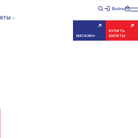
Войти
НЯЯ ОШИБКА СЕРВЕРА
ЕКТЫ
КУПИТЬ
МАГАЗИН
БИЛЕТЫ
еисправность, попробуйте обновить страницу через
риносим извинения за временные неудобства.