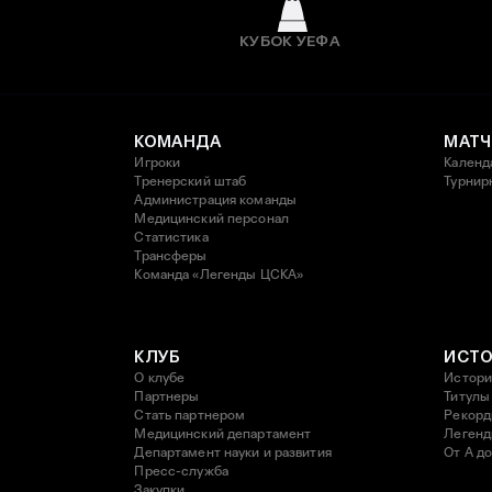
КУБОК УЕФА
КОМАНДА
МАТЧ
Игроки
Календ
Тренерский штаб
Турнир
Администрация команды
Медицинский персонал
Статистика
Трансферы
Команда «Легенды ЦСКА»
КЛУБ
ИСТ
О клубе
Истори
Партнеры
Титулы
Стать партнером
Рекор
Медицинский департамент
Леген
Департамент науки и развития
От А до
Пресс-служба
Закупки