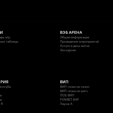
И
ВЭБ АРЕНА
арь игр
Общая информация
ные таблицы
Проведение мероприятий
Услуги в день матча
Экскурсии
ОРИЯ
ВИП
я клуба
ВИП-ложи на сезон
ВИП-ложи на матч
ды
ПСБ ВИП
ды
FONBET БАР
 Я
Лаунж A