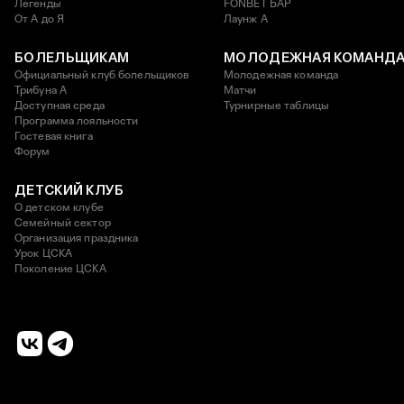
Легенды
FONBET БАР
От А до Я
Лаунж A
БОЛЕЛЬЩИКАМ
МОЛОДЕЖНАЯ КОМАНД
Официальный клуб болельщиков
Молодежная команда
Трибуна А
Матчи
Доступная среда
Турнирные таблицы
Программа лояльности
Гостевая книга
Форум
ДЕТСКИЙ КЛУБ
О детском клубе
Семейный сектор
Организация праздника
Урок ЦСКА
Поколение ЦСКА