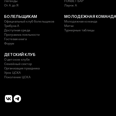
Легенды
FONBET БАР
От А до Я
Лаунж A
БОЛЕЛЬЩИКАМ
МОЛОДЕЖНАЯ КОМАНД
Официальный клуб болельщиков
Молодежная команда
Трибуна А
Матчи
Доступная среда
Турнирные таблицы
Программа лояльности
Гостевая книга
Форум
ДЕТСКИЙ КЛУБ
О детском клубе
Семейный сектор
Организация праздника
Урок ЦСКА
Поколение ЦСКА